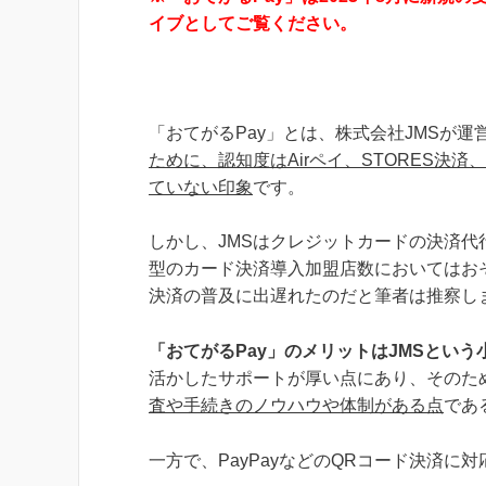
イブとしてご覧ください。
「おてがるPay」とは、株式会社JMSが
ために、認知度はAirペイ、STORES
ていない印象
です。
しかし、JMSはクレジットカードの決済代
型のカード決済導入加盟店数においてはお
決済の普及に出遅れたのだと筆者は推察し
「おてがるPay」のメリットはJMSとい
活かしたサポートが厚い点にあり、そのた
査や手続きのノウハウや体制がある点
であ
一方で、PayPayなどのQRコード決済に