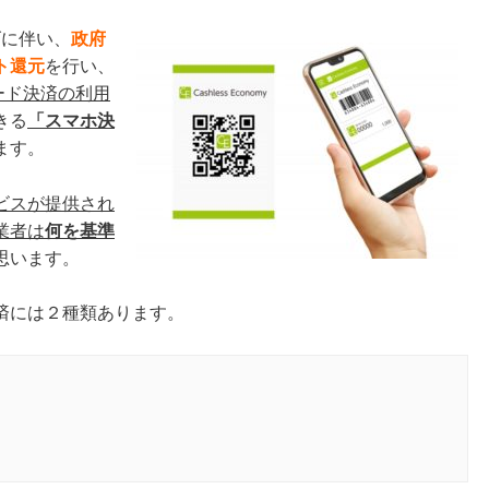
げに伴い、
政府
ト還元
を行い、
ード決済の利用
きる
「スマホ決
ます。
ビスが提供され
業者は
何を基準
思います。
済には２種類あります。