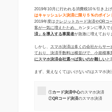
2019年10月に行われる消費税10％引き上
はキャッシュレス決済に限り５％のポイン
2019年度は
クレジットカード決済やQRコ
客が一気に増えたため、
カンタンに導入で
済」を導入する事業者
が急激に増えており
しかし、
スマホ決済は多くの会社からサー
ており、決済手数料は横並びで、小規模事
にスマホ決済会社選べば良いのか難しい
と
まず、覚えなくてはいけないのはスマホ決
①
カード決済中心
のスマホ決済
②
QRコード決済
のスマホ決済