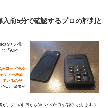
を導入前5分で確認するプロの評判と
icaなどの電
して
「Airペ
？
QRコード決済
電子マネー決済
しているのが
いため
、筆者が
者が、プロの目線からAirペイの評判を考察いたしますの