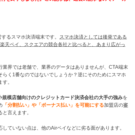
運営するスマホ決済端末です。
スマホ決済としては後発である
決済、楽天ペイ、スクエアの競合各社と比べると、あまり広がっ
行業界では老舗で、業界のデータはありませんが、CTA端末
そらく1番なのではないでしょうか？逆にそのためにスマホ
ます。
う小規模店舗向けのクレジットカード決済会社の大手の強み
を
め
「分割払い」や「ボーナス払い」を可能にする
加盟店の
審
ると言えます。
対応していない点は、他のAirペイなどに劣る面があります。